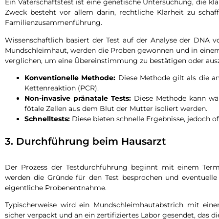
Ein Vaterschaftstest ist eine genetische Untersuchung, die klä
Zweck besteht vor allem darin, rechtliche Klarheit zu schaff
Familienzusammenführung.
Wissenschaftlich basiert der Test auf der Analyse der DNA vo
Mundschleimhaut, werden die Proben gewonnen und in einem
verglichen, um eine Übereinstimmung zu bestätigen oder aus
Konventionelle Methode:
Diese Methode gilt als die a
Kettenreaktion (PCR).
Non-invasive pränatale Tests:
Diese Methode kann wäh
fötale Zellen aus dem Blut der Mutter isoliert werden.
Schnelltests:
Diese bieten schnelle Ergebnisse, jedoch of
3. Durchführung beim Hausarzt
Der Prozess der Testdurchführung beginnt mit einem Termi
werden die Gründe für den Test besprochen und eventuelle
eigentliche Probenentnahme.
Typischerweise wird ein Mundschleimhautabstrich mit ei
sicher verpackt und an ein zertifiziertes Labor gesendet, das d